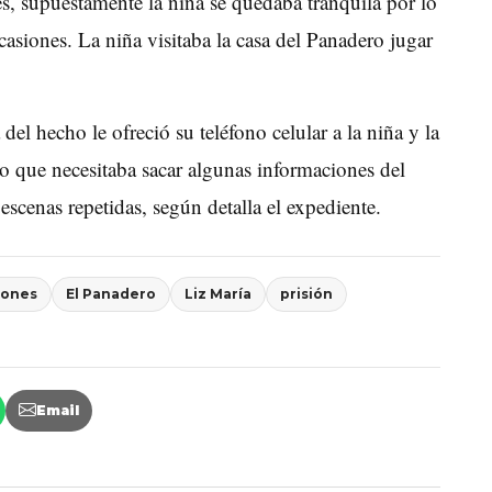
s, supuestamente la niña se quedaba tranquila por lo
asiones. La niña visitaba la casa del Panadero jugar
del hecho le ofreció su teléfono celular a la niña y la
dijo que necesitaba sacar algunas informaciones del
scenas repetidas, según detalla el expediente.
iones
El Panadero
Liz María
prisión
Email