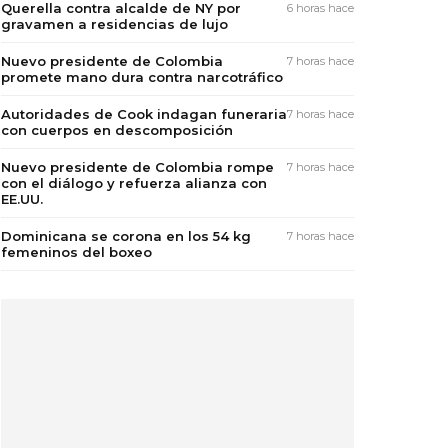
Querella contra alcalde de NY por
6 horas hace
gravamen a residencias de lujo
Nuevo presidente de Colombia
7 horas hace
promete mano dura contra narcotráfico
Autoridades de Cook indagan funeraria
7 horas hace
con cuerpos en descomposición
Nuevo presidente de Colombia rompe
7 horas hace
con el diálogo y refuerza alianza con
EE.UU.
Dominicana se corona en los 54 kg
7 horas hace
femeninos del boxeo