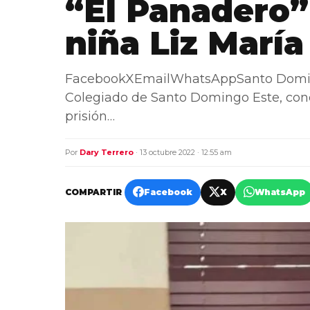
“El Panadero”
niña Liz María
FacebookXEmailWhatsAppSanto Domingo
Colegiado de Santo Domingo Este, con
prisión…
Por
Dary Terrero
· 13 octubre 2022 · 12:55 am
COMPARTIR
Facebook
X
WhatsApp