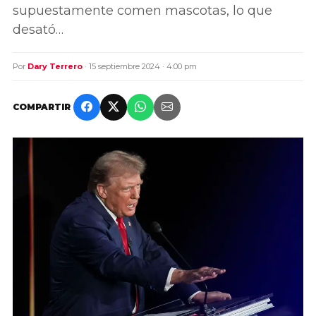
supuestamente comen mascotas, lo que
desató…
Por
Dary Terrero
· 15 septiembre 2024 · 4:00 pm
COMPARTIR