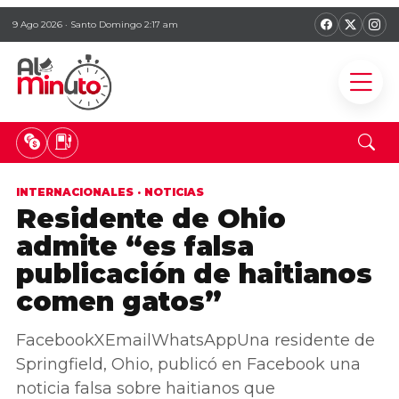
9 Ago 2026 · Santo Domingo 2:17 am
INTERNACIONALES
·
NOTICIAS
Residente de Ohio
admite “es falsa
publicación de haitianos
comen gatos”
FacebookXEmailWhatsAppUna residente de
Springfield, Ohio, publicó en Facebook una
noticia falsa sobre haitianos que