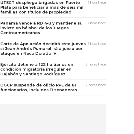
UTECT despliega brigadas en Puerto
1 hora hace
Plata para beneficiar a más de seis mil
familias con títulos de propiedad
Panamá vence a RD 4-3 y mantiene su
1 hora hace
invicto en béisbol de los Juegos
Centroamericanos
Corte de Apelación decidirá este jueves
1 hora hace
si Jean Andrés Pumarol irá a juicio por
ataque en Naco Dorado IV
Ejército detiene a 122 haitianos en
2 horas hace
condición migratoria irregular en
Dajabón y Santiago Rodríguez
DGCP suspende de oficio RPE de 81
2 horas hace
funcionarios, incluidos 11 senadores