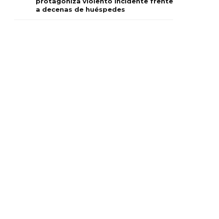
protagoniza violento incidente frente
a decenas de huéspedes