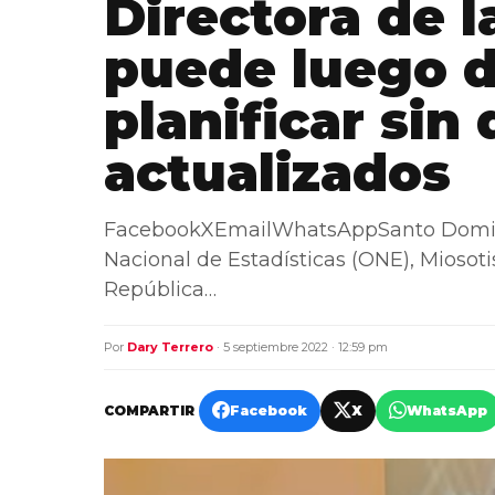
Directora de 
puede luego 
planificar sin
actualizados
FacebookXEmailWhatsAppSanto Domingo.
Nacional de Estadísticas (ONE), Miosoti
República…
Por
Dary Terrero
· 5 septiembre 2022 · 12:59 pm
COMPARTIR
Facebook
X
WhatsApp