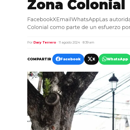
Zona Colonial
FacebookXEmailWhatsAppLas autoridad
Colonial como parte de un esfuerzo por
Por
Dary Terrero
· 11 agosto 2024 · 8:39 am
COMPARTIR
Facebook
X
WhatsApp