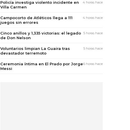
Policía investiga violento incidente en
4 horas hace
Villa Carmen
Campocorto de Atléticos llega a 111
4 horas hace
juegos sin errores
Cinco anillos y 1,335 victorias: el legado
5 horas hace
de Don Nelson
Voluntarios limpian La Guaira tras
5 horas hace
devastador terremoto
Ceremonia íntima en El Prado por Jorge
6 horas hace
Messi