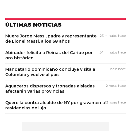
ÚLTIMAS NOTICIAS
Muere Jorge Messi, padre y representante
23 minutos hace
de Lionel Messi, a los 68 años
Abinader felicita a Reinas del Caribe por
54 minutos hace
oro histórico
Mandatario dominicano concluye visita a
1 hora hace
Colombia y vuelve al país
Aguaceros dispersos y tronadas aisladas
2 horas hace
afectarán varias provincias
Querella contra alcalde de NY por gravamen a
13 horas hace
residencias de lujo