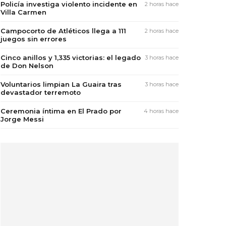
Policía investiga violento incidente en
2 horas hace
Villa Carmen
Campocorto de Atléticos llega a 111
2 horas hace
juegos sin errores
Cinco anillos y 1,335 victorias: el legado
3 horas hace
de Don Nelson
Voluntarios limpian La Guaira tras
3 horas hace
devastador terremoto
Ceremonia íntima en El Prado por
4 horas hace
Jorge Messi