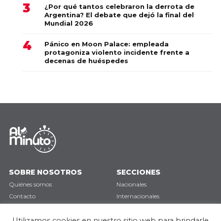
¿Por qué tantos celebraron la derrota de
Argentina? El debate que dejó la final del
Mundial 2026
Pánico en Moon Palace: empleada
protagoniza violento incidente frente a
decenas de huéspedes
SOBRE NOSOTROS
SECCIONES
Quiénes somos
Nacionales
Contacto
Internacionales
Política de privacidad
Deportes
Opinión
Utilizamos cookies en nuestro sitio web para brindarle