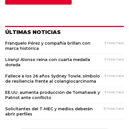
ÚLTIMAS NOTICIAS
Franquelo Pérez y compañía brillan con
9 horas hace
marca histórica
Liranyi Alonso reina con cuarta medalla
9 horas hace
dorada
Fallece a los 26 años Sydney Towle, símbolo
9 horas hace
de resiliencia frente al colangiocarcinoma
EE.UU. aumenta producción de Tomahawk y
9 horas hace
Patriot ante conflicto
Solicitantes del T-MEC y medios deberán
10 horas hace
abrir perfiles