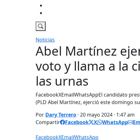
Economia
DT Tv
Noticias
Abel Martínez eje
voto y llama a la 
las urnas
FacebookXEmailWhatsAppEl candidato presid
(PLD Abel Martínez, ejerció este domingo s
Por
Dary Terrero
· 20 mayo 2024 · 1:47 am
Compartir
Facebook
X
WhatsApp
Em
Facebook
X
Email
WhatsApp