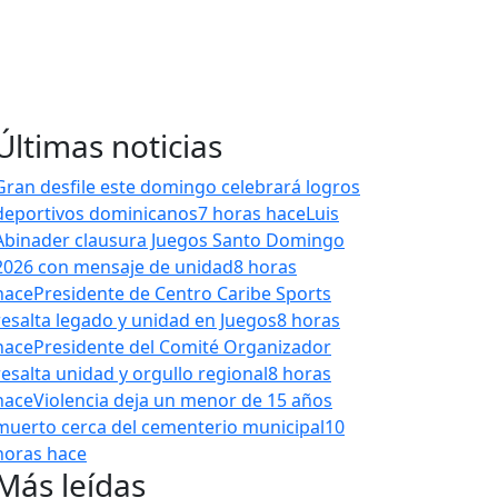
Últimas noticias
Gran desfile este domingo celebrará logros
deportivos dominicanos
7 horas hace
Luis
Abinader clausura Juegos Santo Domingo
2026 con mensaje de unidad
8 horas
hace
Presidente de Centro Caribe Sports
resalta legado y unidad en Juegos
8 horas
hace
Presidente del Comité Organizador
resalta unidad y orgullo regional
8 horas
hace
Violencia deja un menor de 15 años
muerto cerca del cementerio municipal
10
horas hace
Más leídas