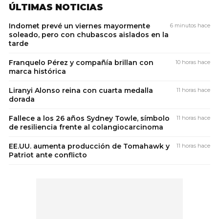
ÚLTIMAS NOTICIAS
Indomet prevé un viernes mayormente
6 minutos hace
soleado, pero con chubascos aislados en la
tarde
Franquelo Pérez y compañía brillan con
10 horas hace
marca histórica
Liranyi Alonso reina con cuarta medalla
11 horas hace
dorada
Fallece a los 26 años Sydney Towle, símbolo
11 horas hace
de resiliencia frente al colangiocarcinoma
EE.UU. aumenta producción de Tomahawk y
11 horas hace
Patriot ante conflicto