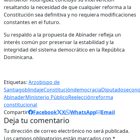
resaltando la necesidad de que cualquier reforma a la
Constitución sea definitiva y no requiera modificaciones
constantes en el futuro.
Su respaldo a la propuesta de Abinader refleja un
interés común por preservar la estabilidad y la
integridad del sistema democrático en la República
Dominicana.
Etiquetas:
Arzobispo de
Santiago
blindaje
Constitución
democracia
Diputados
econ
Abinader
Ministerio Público
Reelección
reforma
constitucional
Compartir
Facebook
X
WhatsApp
Email
Deja tu comentario
Tu dirección de correo electrónico no será publicada.
Los campos obligatorios están marcados con
*