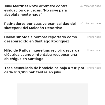
Julio Martínez Pozo arremete contra
36 minutos hace
evaluación de jueces: “No sirve para
absolutamente nada”
Patinadores boricuas valoran calidad del
40 minutos hace
skatepark del Malecón Deportivo
Hallan sin vida a hombre reportado como
1 hora hace
desaparecido en Santiago Rodríguez
Niño de 9 años muere tras recibir descarga
1 hora hace
eléctrica cuando intentaba recuperar una
chichigua en Santiago
Tasa acumulada de homicidios baja a 7.18 por
1 hora hace
cada 100,000 habitantes en julio