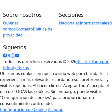
Sobre nosotros
Secciones
Quiénes
Nacionales
Internacionales
D
somos
Contacto
Política de
privacidad
Síguenos
Todos los derechos reservados © 2026
Desarrollado por
Infinity Nexus
Utilizamos cookies en nuestro sitio web para brindarle la
experiencia más relevante recordando sus preferencias y
visitas repetidas. Al hacer clic en "Aceptar todo", acepta el
uso de TODAS las cookies. Sin embargo, puede visitar
"Configuración de cookies" para proporcionar un
consentimiento controlado.
Configuración de Cookie
Aceptar