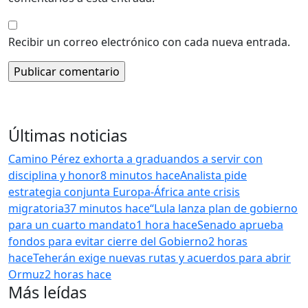
Recibir un correo electrónico con cada nueva entrada.
Últimas noticias
Camino Pérez exhorta a graduandos a servir con
disciplina y honor
8 minutos hace
Analista pide
estrategia conjunta Europa-África ante crisis
migratoria
37 minutos hace
“Lula lanza plan de gobierno
para un cuarto mandato
1 hora hace
Senado aprueba
fondos para evitar cierre del Gobierno
2 horas
hace
Teherán exige nuevas rutas y acuerdos para abrir
Ormuz
2 horas hace
Más leídas