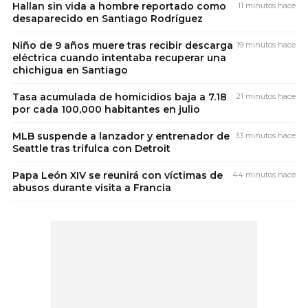
Hallan sin vida a hombre reportado como
11 minutos hace
desaparecido en Santiago Rodríguez
Niño de 9 años muere tras recibir descarga
19 minutos hace
eléctrica cuando intentaba recuperar una
chichigua en Santiago
Tasa acumulada de homicidios baja a 7.18
21 minutos hace
por cada 100,000 habitantes en julio
MLB suspende a lanzador y entrenador de
33 minutos hace
Seattle tras trifulca con Detroit
Papa León XIV se reunirá con víctimas de
44 minutos hace
abusos durante visita a Francia