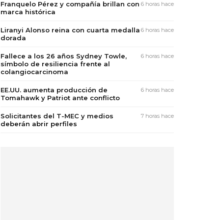
Franquelo Pérez y compañía brillan con
6 horas hace
marca histórica
Liranyi Alonso reina con cuarta medalla
6 horas hace
dorada
Fallece a los 26 años Sydney Towle,
6 horas hace
símbolo de resiliencia frente al
colangiocarcinoma
EE.UU. aumenta producción de
6 horas hace
Tomahawk y Patriot ante conflicto
Solicitantes del T-MEC y medios
7 horas hace
deberán abrir perfiles