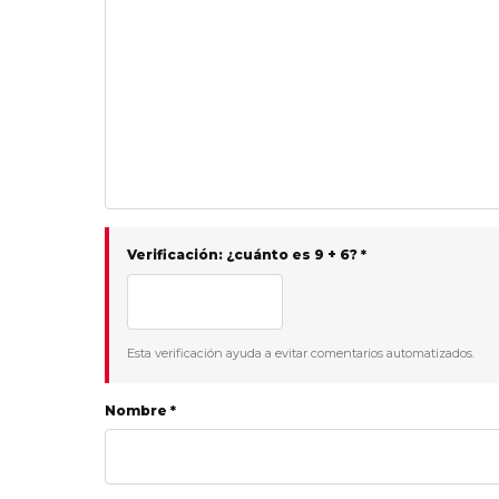
Verificación: ¿cuánto es 9 + 6? *
Esta verificación ayuda a evitar comentarios automatizados.
Nombre *