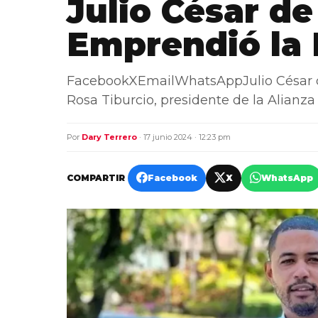
Julio César de
Emprendió la 
FacebookXEmailWhatsAppJulio César de l
Rosa Tiburcio, presidente de la Alian
Por
Dary Terrero
· 17 junio 2024 · 12:23 pm
COMPARTIR
Facebook
X
WhatsApp