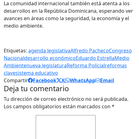
La comunidad internacional también está atenta a los
desarrollos en la República Dominicana, esperando ver
avances en áreas como la seguridad, la economía y el
medio ambiente.
Etiquetas:
agenda legislativa
Alfredo Pacheco
Congreso
Nacional
desarrollo económico
Eduardo Estrella
Medio
Ambiente
nueva legislatura
Reforma Policial
reformas
clave
sistema educativo
Compartir
Facebook
X
WhatsApp
Email
Deja tu comentario
Tu dirección de correo electrónico no será publicada.
Los campos obligatorios están marcados con
*