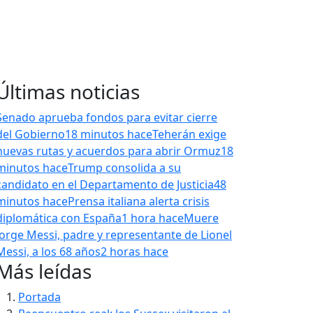
Últimas noticias
Senado aprueba fondos para evitar cierre
del Gobierno
18 minutos hace
Teherán exige
nuevas rutas y acuerdos para abrir Ormuz
18
minutos hace
Trump consolida a su
candidato en el Departamento de Justicia
48
minutos hace
Prensa italiana alerta crisis
diplomática con España
1 hora hace
Muere
Jorge Messi, padre y representante de Lionel
Messi, a los 68 años
2 horas hace
Más leídas
Portada