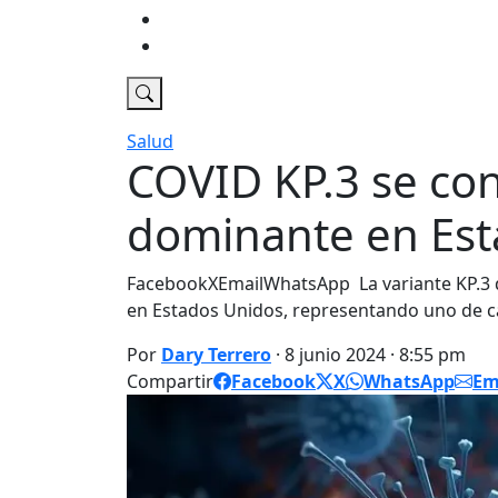
Economia
DT Tv
Salud
COVID KP.3 se con
dominante en Est
FacebookXEmailWhatsApp La variante KP.3
en Estados Unidos, representando uno de 
Por
Dary Terrero
· 8 junio 2024 · 8:55 pm
Compartir
Facebook
X
WhatsApp
Em