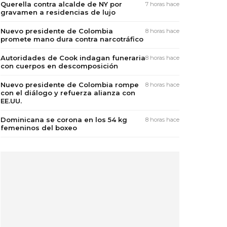
Querella contra alcalde de NY por
7 horas hace
gravamen a residencias de lujo
Nuevo presidente de Colombia
8 horas hace
promete mano dura contra narcotráfico
Autoridades de Cook indagan funeraria
8 horas hace
con cuerpos en descomposición
Nuevo presidente de Colombia rompe
8 horas hace
con el diálogo y refuerza alianza con
EE.UU.
Dominicana se corona en los 54 kg
8 horas hace
femeninos del boxeo