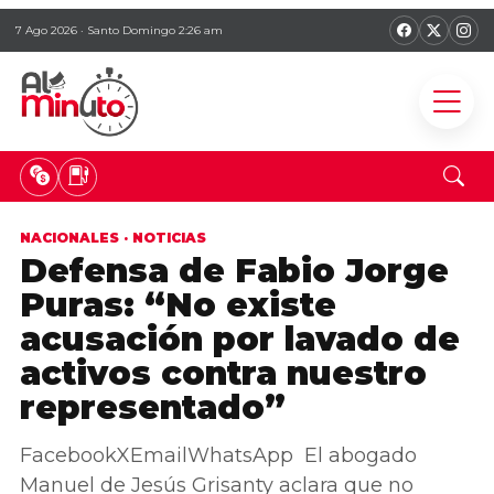
7 Ago 2026 · Santo Domingo 2:26 am
NACIONALES
·
NOTICIAS
Defensa de Fabio Jorge
Puras: “No existe
acusación por lavado de
activos contra nuestro
representado”
FacebookXEmailWhatsApp El abogado
Manuel de Jesús Grisanty aclara que no