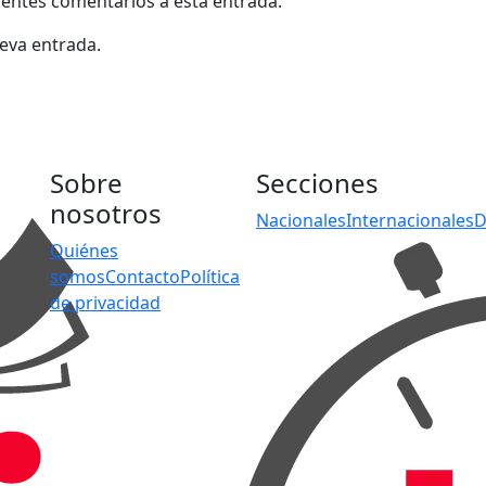
uientes comentarios a esta entrada.
ueva entrada.
Sobre
Secciones
nosotros
Nacionales
Internacionales
D
Quiénes
somos
Contacto
Política
de privacidad