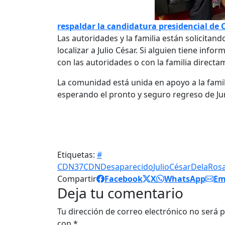
respaldar la candidatura presidencial de 
Las autoridades y la familia están solicita
localizar a Julio César. Si alguien tiene inf
con las autoridades o con la familia directa
La comunidad está unida en apoyo a la famil
esperando el pronto y seguro regreso de Jun
Etiquetas:
#
CDN37
CDN
Desaparecido
JulioCésarDelaRos
Compartir
Facebook
X
WhatsApp
Em
Deja tu comentario
Tu dirección de correo electrónico no será p
con
*