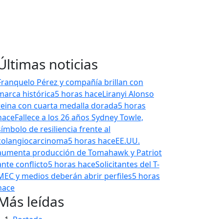
Últimas noticias
Franquelo Pérez y compañía brillan con
marca histórica
5 horas hace
Liranyi Alonso
reina con cuarta medalla dorada
5 horas
hace
Fallece a los 26 años Sydney Towle,
símbolo de resiliencia frente al
colangiocarcinoma
5 horas hace
EE.UU.
aumenta producción de Tomahawk y Patriot
ante conflicto
5 horas hace
Solicitantes del T-
MEC y medios deberán abrir perfiles
5 horas
hace
Más leídas