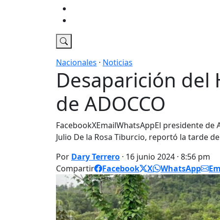
Economia
DT Tv
Nacionales
·
Noticias
Desaparición del 
de ADOCCO
FacebookXEmailWhatsAppEl presidente de A
Julio De la Rosa Tiburcio, reportó la tarde 
Por
Dary Terrero
· 16 junio 2024 · 8:56 pm
Compartir
Facebook
X
WhatsApp
Em