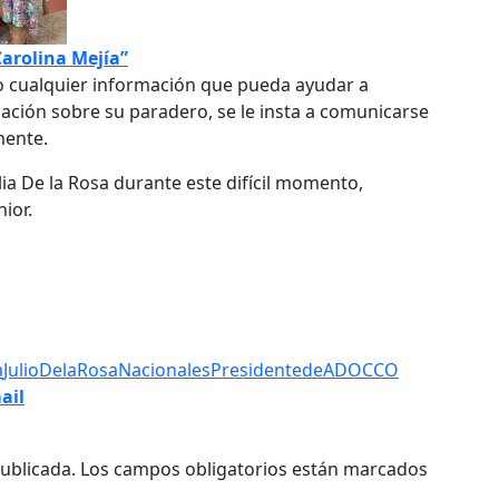
Carolina Mejía”
ndo cualquier información que pueda ayudar a
ormación sobre su paradero, se le insta a comunicarse
mente.
ia De la Rosa durante este difícil momento,
ior.
a
JulioDelaRosa
Nacionales
PresidentedeADOCCO
ail
ublicada.
Los campos obligatorios están marcados