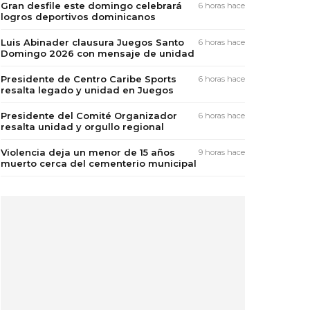
Gran desfile este domingo celebrará
6 horas hace
logros deportivos dominicanos
Luis Abinader clausura Juegos Santo
6 horas hace
Domingo 2026 con mensaje de unidad
Presidente de Centro Caribe Sports
6 horas hace
resalta legado y unidad en Juegos
Presidente del Comité Organizador
6 horas hace
resalta unidad y orgullo regional
Violencia deja un menor de 15 años
9 horas hace
muerto cerca del cementerio municipal