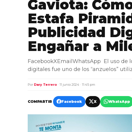
Gaviota: Cómo
Estafa Piramid
Publicidad Dig
Engañar a Mil
FacebookXEmailWhatsApp El uso de los
digitales fue uno de los “anzuelos” uti
Por
Dary Terrero
· 11 junio 2024 · 11:45 pm
COMPARTIR
Facebook
X
WhatsApp