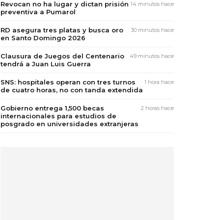
Revocan no ha lugar y dictan prisión
14 minutos hace
preventiva a Pumarol
RD asegura tres platas y busca oro
30 minutos hace
en Santo Domingo 2026
Clausura de Juegos del Centenario
49 minutos hace
tendrá a Juan Luis Guerra
SNS: hospitales operan con tres turnos
1 hora hace
de cuatro horas, no con tanda extendida
Gobierno entrega 1,500 becas
2 horas hace
internacionales para estudios de
posgrado en universidades extranjeras