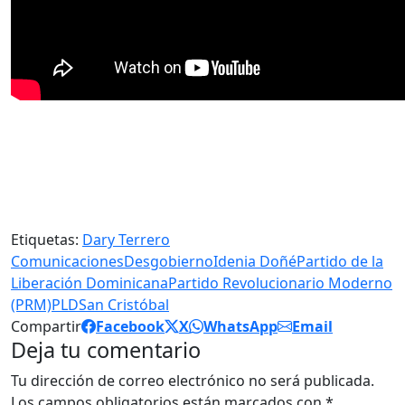
Etiquetas:
Dary Terrero
Comunicaciones
Desgobierno
Idenia Doñé
Partido de la
Liberación Dominicana
Partido Revolucionario Moderno
(PRM)
PLD
San Cristóbal
Compartir
Facebook
X
WhatsApp
Email
Deja tu comentario
Tu dirección de correo electrónico no será publicada.
Los campos obligatorios están marcados con
*