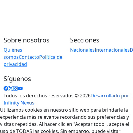
Sobre nosotros
Secciones
Quiénes
Nacionales
Internacionales
D
somos
Contacto
Política de
privacidad
Síguenos
Todos los derechos reservados © 2026
Desarrollado por
Infinity Nexus
Utilizamos cookies en nuestro sitio web para brindarle la
experiencia más relevante recordando sus preferencias y
visitas repetidas. Al hacer clic en "Aceptar todo", acepta el
uso de TODAS las cookies. Sin embargo, puede visitar