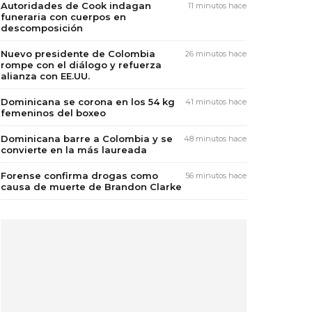
Autoridades de Cook indagan
11 minutos hace
funeraria con cuerpos en
descomposición
Nuevo presidente de Colombia
26 minutos hace
rompe con el diálogo y refuerza
alianza con EE.UU.
Dominicana se corona en los 54 kg
41 minutos hace
femeninos del boxeo
Dominicana barre a Colombia y se
48 minutos hace
convierte en la más laureada
Forense confirma drogas como
56 minutos hace
causa de muerte de Brandon Clarke