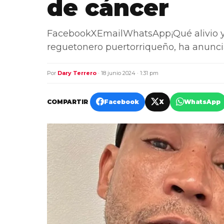
de cáncer
FacebookXEmailWhatsApp¡Qué alivio y 
reguetonero puertorriqueño, ha anuncia
Por
Dary Terrero
· 18 junio 2024 · 1:31 pm
COMPARTIR
Facebook
X
WhatsApp