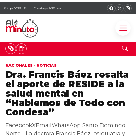
5 Ago 2026 · Santo Domingo 9:23 pm
NACIONALES
·
NOTICIAS
Dra. Francis Báez resalta
el aporte de RESIDE a la
salud mental en
“Hablemos de Todo con
Condesa”
FacebookXEmailWhatsApp Santo Domingo
Norte.– La doctora Francis Báez, psiquiatra y