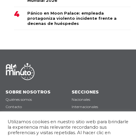
Mundial 2026
Pánico en Moon Palace: empleada
protagoniza violento incidente frente a
decenas de huéspedes
SOBRE NOSOTROS
SECCIONES
Quiénes somos
Nacionales
Contacto
Internacionales
Política de privacidad
Deportes
Utilizamos cookies en nuestro sitio web para brindarle
Opinión
la experiencia más relevante recordando sus
preferencias y visitas repetidas. Al hacer clic en
SÍGUENOS