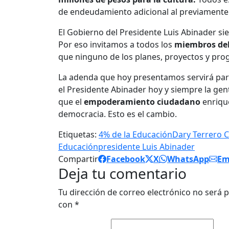
de endeudamiento adicional al previamente
El Gobierno del Presidente Luis Abinader si
Por eso invitamos a todos los
miembros del 
que ninguno de los planes, proyectos y prog
La adenda que hoy presentamos servirá para
el Presidente Abinader hoy y siempre la g
que el
empoderamiento ciudadano
enrique
democracia. Esto es el cambio.
Etiquetas:
4% de la Educación
Dary Terrero 
Educación
presidente Luis Abinader
Compartir
Facebook
X
WhatsApp
Em
Deja tu comentario
Tu dirección de correo electrónico no será p
con
*