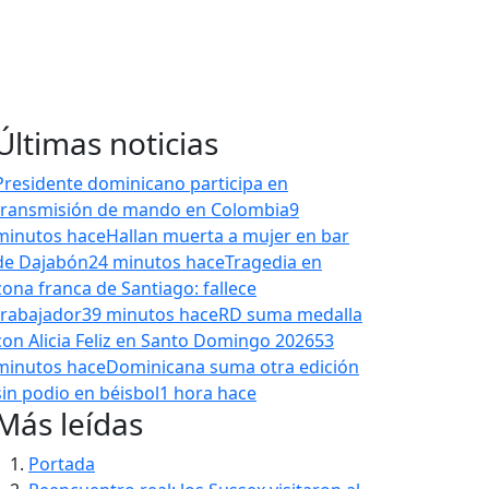
Últimas noticias
Presidente dominicano participa en
transmisión de mando en Colombia
9
minutos hace
Hallan muerta a mujer en bar
de Dajabón
24 minutos hace
Tragedia en
zona franca de Santiago: fallece
trabajador
39 minutos hace
RD suma medalla
con Alicia Feliz en Santo Domingo 2026
53
minutos hace
Dominicana suma otra edición
sin podio en béisbol
1 hora hace
Más leídas
Portada