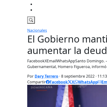
Economia
DT Tv
Nacionales
El Gobierno manti
aumentar la deud
FacebookXEmailWhatsAppSanto Domingo. – El
Gubernamental, Homero Figueroa, informó e
Por
Dary Terrero
· 8 septiembre 2022 · 11:1
Compartir
Facebook
X
WhatsApp
Em