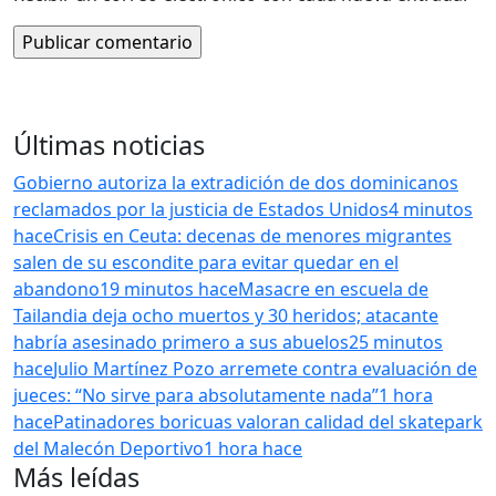
Últimas noticias
Gobierno autoriza la extradición de dos dominicanos
reclamados por la justicia de Estados Unidos
4 minutos
hace
Crisis en Ceuta: decenas de menores migrantes
salen de su escondite para evitar quedar en el
abandono
19 minutos hace
Masacre en escuela de
Tailandia deja ocho muertos y 30 heridos; atacante
habría asesinado primero a sus abuelos
25 minutos
hace
Julio Martínez Pozo arremete contra evaluación de
jueces: “No sirve para absolutamente nada”
1 hora
hace
Patinadores boricuas valoran calidad del skatepark
del Malecón Deportivo
1 hora hace
Más leídas