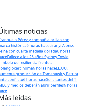
Últimas noticias
Franquelo Pérez y compañía brillan con
marca histórica
6 horas hace
Liranyi Alonso
reina con cuarta medalla dorada
6 horas
hace
Fallece a los 26 años Sydney Towle,
símbolo de resiliencia frente al
colangiocarcinoma
6 horas hace
EE.UU.
aumenta producción de Tomahawk y Patriot
ante conflicto
6 horas hace
Solicitantes del T-
MEC y medios deberán abrir perfiles
6 horas
hace
Más leídas