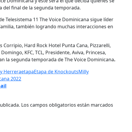
e Dominicana y este será el que decida quienes se
a del final de la segunda temporada.
de Telesistema 11 The Voice Dominicana sigue líder
a familia, también logrando muchas interacciones en
s Corripio, Hard Rock Hotel Punta Cana, Pizzarelli,
Domingo, KFC, TCL, Presidente, Aviva, Princesa,
nan la segunda temporada de The Voice Dominicana
.
y Herrera
etapa
Etapa de Knockouts
Milly
cana 2022
ail
ublicada.
Los campos obligatorios están marcados