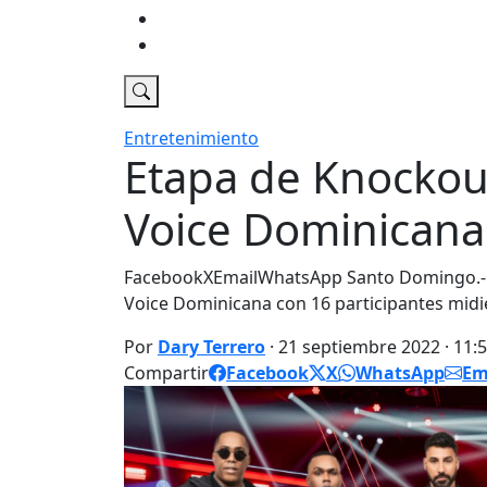
Economia
DT Tv
Entretenimiento
Etapa de Knockou
Voice Dominicana
FacebookXEmailWhatsApp Santo Domingo.-
Voice Dominicana con 16 participantes mid
Por
Dary Terrero
· 21 septiembre 2022 · 11:
Compartir
Facebook
X
WhatsApp
Em