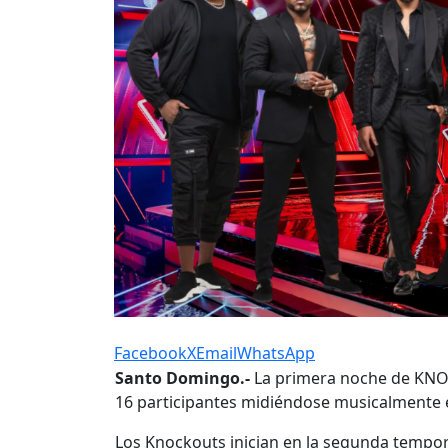
Facebook
X
Email
WhatsApp
Santo Domingo.-
La primera noche de K
16 participantes midiéndose musicalmente e
Los Knockouts inician en la segunda tempor