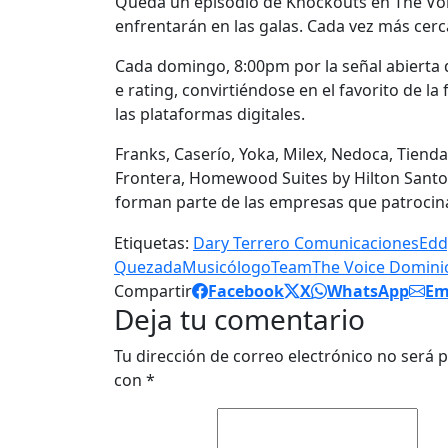
Queda un episodio de Knockouts en The Voic
enfrentarán en las galas. Cada vez más cerc
Cada domingo, 8:00pm por la señal abierta 
e rating, convirtiéndose en el favorito de l
las plataformas digitales.
Franks, Caserío, Yoka, Milex, Nedoca, Tienda
Frontera, Homewood Suites by Hilton Santo 
forman parte de las empresas que patroci
Etiquetas:
Dary Terrero Comunicaciones
Edd
Quezada
Musicólogo
Team
The Voice Domini
Compartir
Facebook
X
WhatsApp
Em
Deja tu comentario
Tu dirección de correo electrónico no será p
con
*