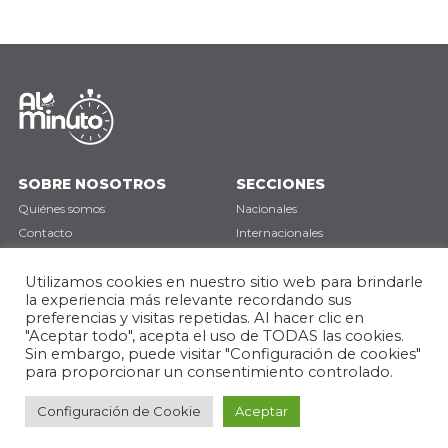
SOBRE NOSOTROS
SECCIONES
Quiénes somos
Nacionales
Contacto
Internacionales
Política de privacidad
Deportes
Opinión
Utilizamos cookies en nuestro sitio web para brindarle
la experiencia más relevante recordando sus
preferencias y visitas repetidas. Al hacer clic en
SÍGUENOS
"Aceptar todo", acepta el uso de TODAS las cookies.
Sin embargo, puede visitar "Configuración de cookies"
para proporcionar un consentimiento controlado.
Configuración de Cookie
Aceptar
Todos los derechos reservados © 2026
Desarrollado por Infinity Nexus