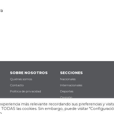
va
SOBRE NOSOTROS
SECCIONES
Quiénes somos
Nacionales
Contacto
Internacionales
Política de privacidad
Deportes
Opinión
experiencia más relevante recordando sus preferencias y visit
de TODAS las cookies. Sin embargo, puede visitar "Configuraci
o.