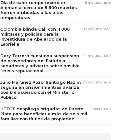
Ola de calor rompe récord en
8 minutos hace
Alemania: cerca de 9,600 muertes
fueron atribuidas a las altas
temperaturas
Colombia blinda Cali con 11,000
12 minutos hace
militares y policías para la
investidura de Abelardo de la
Espriella
Dary Terrero cuestiona suspensión
14 minutos hace
de proveedores del Estado a
senadores y advierte sobre posible
“crisis reputacional”
Julio Martínez Pozo: Santiago Hazim
23 minutos hace
seguirá en prisión mientras avanza
posible acuerdo con el Ministerio
Público
UTECT despliega brigadas en Puerto
2 horas hace
Plata para beneficiar a más de seis mil
familias con títulos de propiedad