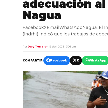
adecuación al
Nagua
FacebookXEmailWhatsAppNagua. El Inst
(Indrhi) indicó que los trabajos de ad
Por
Dary Terrero
· 19 abril 2023 · 3:26 pm
COMPARTIR
Facebook
X
WhatsApp