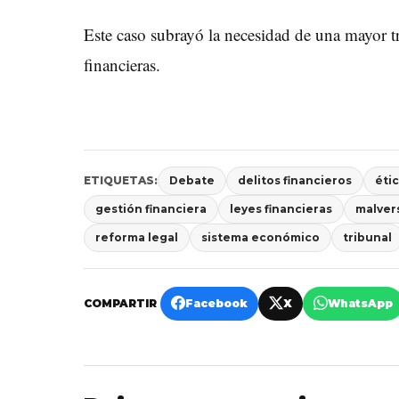
Este caso subrayó la necesidad de una mayor t
financieras.
ETIQUETAS:
Debate
delitos financieros
éti
gestión financiera
leyes financieras
malver
reforma legal
sistema económico
tribunal
COMPARTIR
Facebook
X
WhatsApp