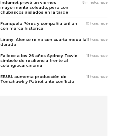
Indomet prevé un viernes
8 minutos hace
mayormente soleado, pero con
chubascos aislados en la tarde
Franquelo Pérez y compañía brillan
10 horas hace
con marca histórica
Liranyi Alonso reina con cuarta medalla
11 horas hace
dorada
Fallece a los 26 años Sydney Towle,
11 horas hace
símbolo de resiliencia frente al
colangiocarcinoma
EE.UU. aumenta producción de
11 horas hace
Tomahawk y Patriot ante conflicto