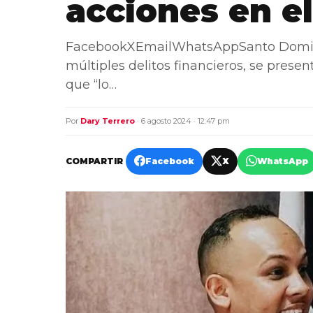
acciones en el
FacebookXEmailWhatsAppSanto Domingo
múltiples delitos financieros, se presen
que “lo…
Por
Dary Terrero
· 6 agosto 2024 · 12:47 pm
COMPARTIR
Facebook
X
WhatsApp