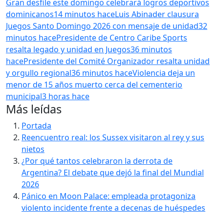
Gran desfile este domingo celebrará logros deportivos
dominicanos
14 minutos hace
Luis Abinader clausura
Juegos Santo Domingo 2026 con mensaje de unidad
32
minutos hace
Presidente de Centro Caribe Sports
resalta legado y unidad en Juegos
36 minutos
hace
Presidente del Comité Organizador resalta unidad
y orgullo regional
36 minutos hace
Violencia deja un
menor de 15 años muerto cerca del cementerio
municipal
3 horas hace
Más leídas
Portada
Reencuentro real: los Sussex visitaron al rey y sus
nietos
¿Por qué tantos celebraron la derrota de
Argentina? El debate que dejó la final del Mundial
2026
Pánico en Moon Palace: empleada protagoniza
violento incidente frente a decenas de huéspedes