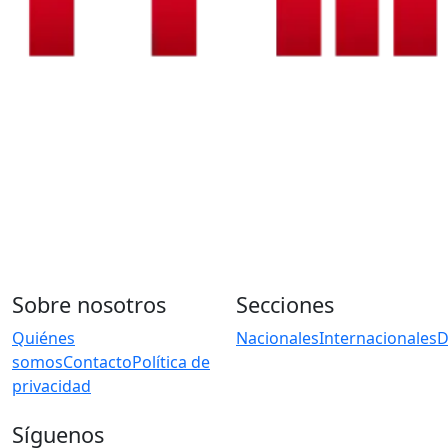
Sobre nosotros
Secciones
Quiénes
Nacionales
Internacionales
D
somos
Contacto
Política de
privacidad
Síguenos