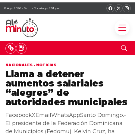
8 Ago 2026 · Santo Domingo 7:51 pm
NACIONALES
·
NOTICIAS
Llama a detener
aumentos salariales
“alegres” de
autoridades municipales
FacebookXEmailWhatsAppSanto Domingo.-
El presidente de la Federación Dominicana
de Municipios (Fedomu), Kelvin Cruz, ha