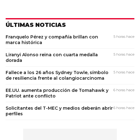
ÚLTIMAS NOTICIAS
Franquelo Pérez y compañía brillan con
5 horas hace
marca histórica
Liranyi Alonso reina con cuarta medalla
5 horas hace
dorada
Fallece a los 26 años Sydney Towle, símbolo
5 horas hace
de resiliencia frente al colangiocarcinoma
EE.UU. aumenta producción de Tomahawk y
6 horas hace
Patriot ante conflicto
Solicitantes del T-MEC y medios deberán abrir
6 horas hace
perfiles