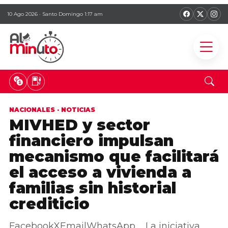
10 Ago 2026 · Santo Domingo 1:17 am
NACIONALES
·
NOTICIAS
MIVHED y sector
financiero impulsan
mecanismo que facilitará
el acceso a vivienda a
familias sin historial
crediticio
FacebookXEmailWhatsApp La iniciativa