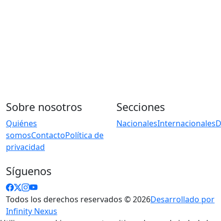
Sobre nosotros
Secciones
Quiénes
Nacionales
Internacionales
D
somos
Contacto
Política de
privacidad
Síguenos
Todos los derechos reservados © 2026
Desarrollado por
Infinity Nexus