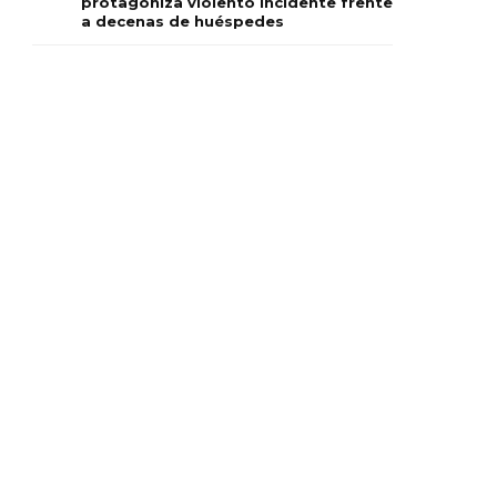
protagoniza violento incidente frente
a decenas de huéspedes