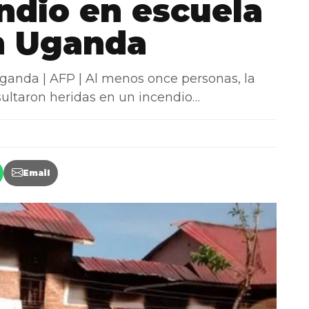
endio en escuela
n Uganda
da | AFP | Al menos once personas, la
sultaron heridas en un incendio…
Email