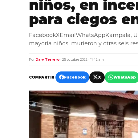
niños, en inc
para ciegos e
FacebookXEmailWhatsAppKampala, Ugan
mayoría niños, murieron y otras seis re
Por
Dary Terrero
· 25 octubre 2022 · 11:42 am
COMPARTIR
Facebook
X
WhatsApp