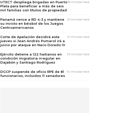
UTECT despliega brigadas en Puerto
18 minutos hace
Plata para beneficiar a más de seis
mil familias con títulos de propiedad
Panamá vence a RD 4-3 y mantiene
20 minutos hace
su invicto en béisbol de los Juegos
Centroamericanos
Corte de Apelación decidirá este
41 minutos hace
jueves si Jean Andrés Pumarol irá a
juicio por ataque en Naco Dorado IV
Ejército detiene a 122 haitianos en
53 minutos hace
condición migratoria irregular en
Dajabón y Santiago Rodríguez
DGCP suspende de oficio RPE de 81
54 minutos hace
funcionarios, incluidos 11 senadores