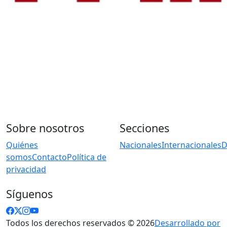
Sobre nosotros
Secciones
Quiénes
Nacionales
Internacionales
D
somos
Contacto
Política de
privacidad
Síguenos
Todos los derechos reservados © 2026
Desarrollado por