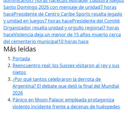
dominicanos
7 horas hace
Luis Abinader clausura Juegos
Santo Domingo 2026 con mensaje de unidad
7 horas
hace
Presidente de Centro Caribe Sports resalta legado
y unidad en Juegos
7 horas hace
Presidente del Comité
Organizador resalta unidad y orgullo regional
7 horas
hace
Violencia deja un menor de 15 años muerto cerca
del cementerio municipal
10 horas hace
Más leídas
Portada
Reencuentro real: los Sussex visitaron al rey y sus
nietos
¿Por qué tantos celebraron la derrota de
Argentina? El debate que dejó la final del Mundial
2026
Pánico en Moon Palace: empleada protagoniza
violento incidente frente a decenas de huéspedes