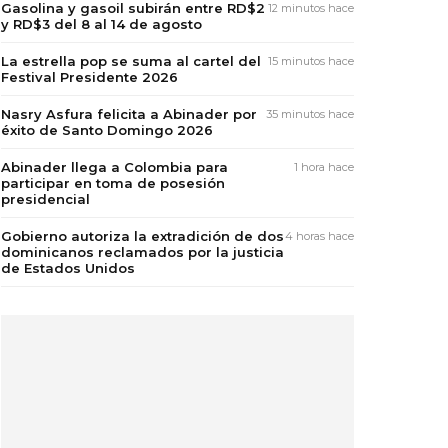
Gasolina y gasoil subirán entre RD$2
12 minutos hace
y RD$3 del 8 al 14 de agosto
La estrella pop se suma al cartel del
15 minutos hace
Festival Presidente 2026
Nasry Asfura felicita a Abinader por
35 minutos hace
éxito de Santo Domingo 2026
Abinader llega a Colombia para
1 hora hace
participar en toma de posesión
presidencial
Gobierno autoriza la extradición de dos
4 horas hace
dominicanos reclamados por la justicia
de Estados Unidos