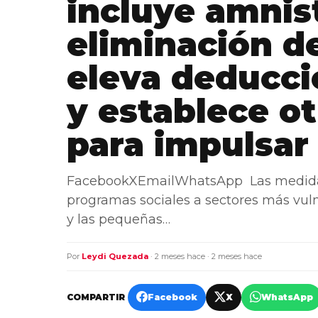
incluye amnist
eliminación de
eleva deducci
y establece o
para impulsar
FacebookXEmailWhatsApp Las medidas 
programas sociales a sectores más vul
y las pequeñas…
Por
Leydi Quezada
· 2 meses hace · 2 meses hace
COMPARTIR
Facebook
X
WhatsApp