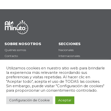
SOBRE NOSOTROS
SECCIONES
Quiénes somos
Nacionales
Contacto
Internacionales
Política de privacidad
Deportes
Utilizamos cookies en nuestro sitio web para brindarle
Opinión
la experiencia más relevante recordando sus
preferencias y visitas repetidas. Al hacer clic en
SÍGUENOS
"Aceptar todo", acepta el uso de TODAS las cookies.
Sin embargo, puede visitar "Configuración de cookies"
para proporcionar un consentimiento controlado.
Configuración de Cookie
Aceptar
Todos los derechos reservados © 2026
Desarrollado por Infinity Nexus