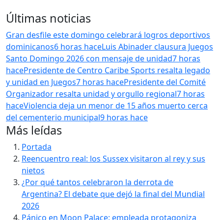
Últimas noticias
Gran desfile este domingo celebrará logros deportivos
dominicanos
6 horas hace
Luis Abinader clausura Juegos
Santo Domingo 2026 con mensaje de unidad
7 horas
hace
Presidente de Centro Caribe Sports resalta legado
y unidad en Juegos
7 horas hace
Presidente del Comité
Organizador resalta unidad y orgullo regional
7 horas
hace
Violencia deja un menor de 15 años muerto cerca
del cementerio municipal
9 horas hace
Más leídas
Portada
Reencuentro real: los Sussex visitaron al rey y sus
nietos
¿Por qué tantos celebraron la derrota de
Argentina? El debate que dejó la final del Mundial
2026
Pánico en Moon Palace: empleada protagoniza