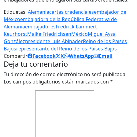
Etiquetas:
Alemania
cartas credenciales
embajador de
México
embajadora de la República Federativa de
Alemania
embajadores
Fredrick Lammert
Keurhorst
Maike Friedrichsen
México
Miguel Aysa
González
presidente Luis Abinader
Reino de los Países
Bajos
representante del Reino de los Países Bajos
Compartir
Facebook
X
WhatsApp
Email
Deja tu comentario
Tu dirección de correo electrónico no será publicada.
Los campos obligatorios están marcados con
*