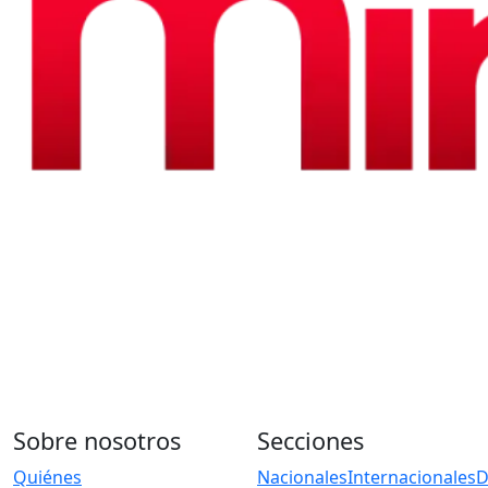
Sobre nosotros
Secciones
Quiénes
Nacionales
Internacionales
D