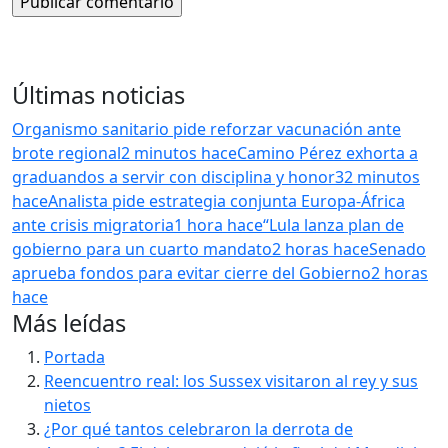
Últimas noticias
Organismo sanitario pide reforzar vacunación ante
brote regional
2 minutos hace
Camino Pérez exhorta a
graduandos a servir con disciplina y honor
32 minutos
hace
Analista pide estrategia conjunta Europa-África
ante crisis migratoria
1 hora hace
“Lula lanza plan de
gobierno para un cuarto mandato
2 horas hace
Senado
aprueba fondos para evitar cierre del Gobierno
2 horas
hace
Más leídas
Portada
Reencuentro real: los Sussex visitaron al rey y sus
nietos
¿Por qué tantos celebraron la derrota de