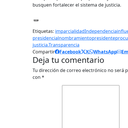
busquen fortalecer el sistema de justicia.
Etiquetas:
imparcialidad
Independencia
influ
presidencial
nombramiento
presidente
procu
justicia.
Transparencia
Compartir
Facebook
X
WhatsApp
Em
Deja tu comentario
Tu dirección de correo electrónico no será p
con
*