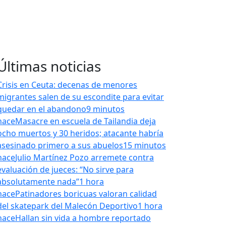
Últimas noticias
Crisis en Ceuta: decenas de menores
migrantes salen de su escondite para evitar
quedar en el abandono
9 minutos
hace
Masacre en escuela de Tailandia deja
ocho muertos y 30 heridos; atacante habría
asesinado primero a sus abuelos
15 minutos
hace
Julio Martínez Pozo arremete contra
evaluación de jueces: “No sirve para
absolutamente nada”
1 hora
hace
Patinadores boricuas valoran calidad
del skatepark del Malecón Deportivo
1 hora
hace
Hallan sin vida a hombre reportado