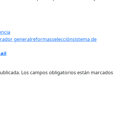
encia
rador general
reformas
selección
sistema de
ail
ublicada.
Los campos obligatorios están marcados