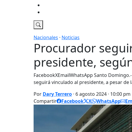
Economia
DT Tv
Nacionales
·
Noticias
Procurador seguir
presidente, segú
FacebookXEmailWhatsApp Santo Domingo.- E
seguirá vinculado al presidente, a pesar de
Por
Dary Terrero
· 6 agosto 2024 · 10:00 pm
Compartir
Facebook
X
WhatsApp
Em