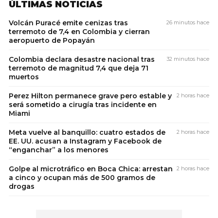
ÚLTIMAS NOTICIAS
Volcán Puracé emite cenizas tras
26 minutos hace
terremoto de 7,4 en Colombia y cierran
aeropuerto de Popayán
Colombia declara desastre nacional tras
32 minutos hace
terremoto de magnitud 7,4 que deja 71
muertos
Perez Hilton permanece grave pero estable y
2 horas hace
será sometido a cirugía tras incidente en
Miami
Meta vuelve al banquillo: cuatro estados de
2 horas hace
EE. UU. acusan a Instagram y Facebook de
“enganchar” a los menores
Golpe al microtráfico en Boca Chica: arrestan
2 horas hace
a cinco y ocupan más de 500 gramos de
drogas