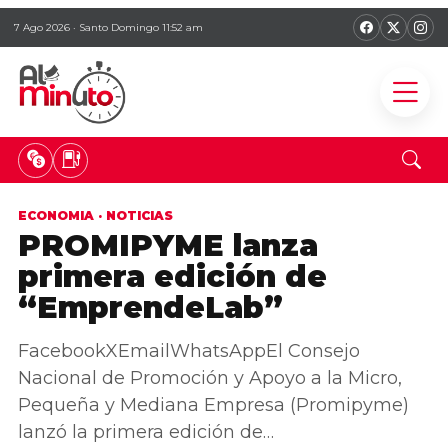
7 Ago 2026 · Santo Domingo 11:52 am
ECONOMIA
·
NOTICIAS
PROMIPYME lanza
primera edición de
“EmprendeLab”
FacebookXEmailWhatsAppEl Consejo
Nacional de Promoción y Apoyo a la Micro,
Pequeña y Mediana Empresa (Promipyme)
lanzó la primera edición de…