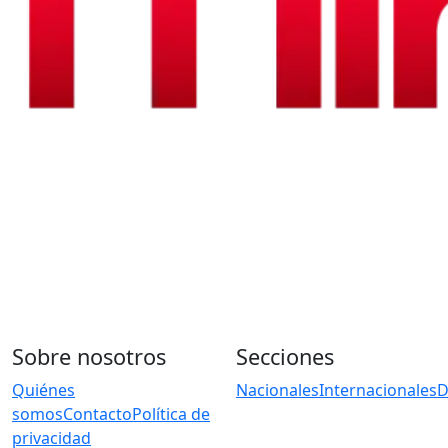
Sobre nosotros
Secciones
Quiénes
Nacionales
Internacionales
D
somos
Contacto
Política de
privacidad