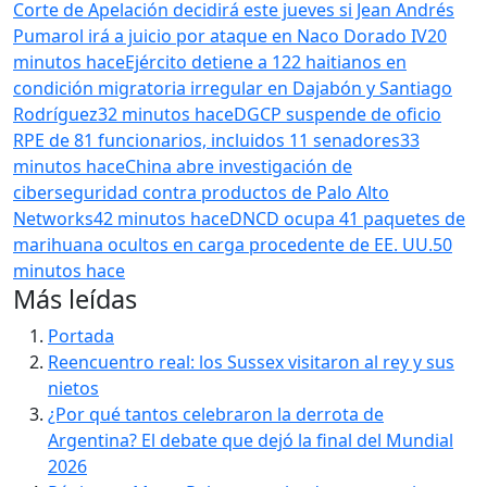
Corte de Apelación decidirá este jueves si Jean Andrés
Pumarol irá a juicio por ataque en Naco Dorado IV
20
minutos hace
Ejército detiene a 122 haitianos en
condición migratoria irregular en Dajabón y Santiago
Rodríguez
32 minutos hace
DGCP suspende de oficio
RPE de 81 funcionarios, incluidos 11 senadores
33
minutos hace
China abre investigación de
ciberseguridad contra productos de Palo Alto
Networks
42 minutos hace
DNCD ocupa 41 paquetes de
marihuana ocultos en carga procedente de EE. UU.
50
minutos hace
Más leídas
Portada
Reencuentro real: los Sussex visitaron al rey y sus
nietos
¿Por qué tantos celebraron la derrota de
Argentina? El debate que dejó la final del Mundial
2026