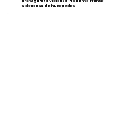
protagoniza violento incidente frente
a decenas de huéspedes