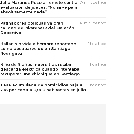
Julio Martínez Pozo arremete contra
37 minutos hace
evaluación de jueces: “No sirve para
absolutamente nada”
Patinadores boricuas valoran
41 minutos hace
calidad del skatepark del Malecón
Deportivo
Hallan sin vida a hombre reportado
1 hora hace
como desaparecido en Santiago
Rodríguez
Niño de 9 años muere tras recibir
1 hora hace
descarga eléctrica cuando intentaba
recuperar una chichigua en Santiago
Tasa acumulada de homicidios baja a
1 hora hace
7.18 por cada 100,000 habitantes en julio