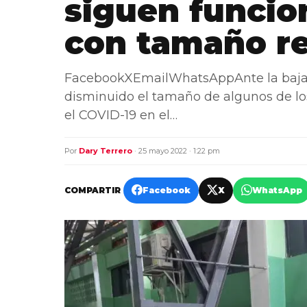
siguen funcio
con tamaño r
FacebookXEmailWhatsAppAnte la baja d
disminuido el tamaño de algunos de lo
el COVID-19 en el…
Por
Dary Terrero
· 25 mayo 2022 · 1:22 pm
COMPARTIR
Facebook
X
WhatsApp