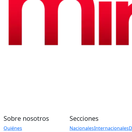
Sobre nosotros
Secciones
Quiénes
Nacionales
Internacionales
D