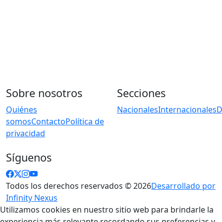
Sobre nosotros
Secciones
Quiénes
Nacionales
Internacionales
D
somos
Contacto
Política de
privacidad
Síguenos
Todos los derechos reservados © 2026
Desarrollado por
Infinity Nexus
Utilizamos cookies en nuestro sitio web para brindarle la
experiencia más relevante recordando sus preferencias y