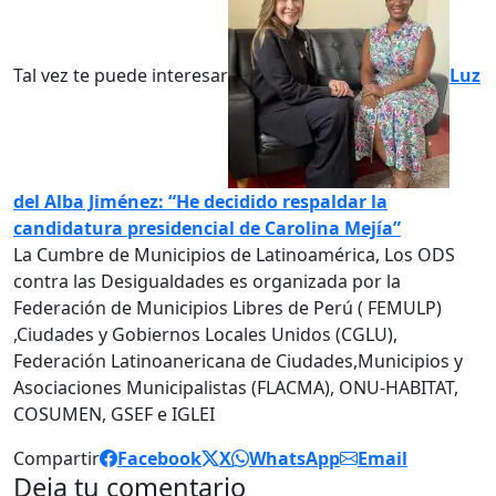
Tal vez te puede interesar
Luz
del Alba Jiménez: “He decidido respaldar la
candidatura presidencial de Carolina Mejía”
La Cumbre de Municipios de Latinoamérica, Los ODS
contra las Desigualdades es organizada por la
Federación de Municipios Libres de Perú ( FEMULP)
,Ciudades y Gobiernos Locales Unidos (CGLU),
Federación Latinoanericana de Ciudades,Municipios y
Asociaciones Municipalistas (FLACMA), ONU-HABITAT,
COSUMEN, GSEF e IGLEI
Compartir
Facebook
X
WhatsApp
Email
Deja tu comentario