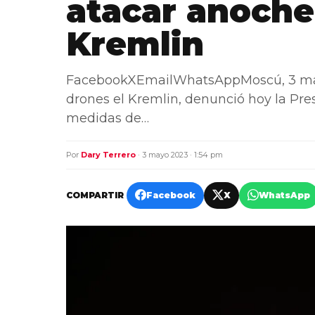
atacar anoche
Kremlin
FacebookXEmailWhatsAppMoscú, 3 may 
drones el Kremlin, denunció hoy la Pr
medidas de…
Por
Dary Terrero
· 3 mayo 2023 · 1:54 pm
COMPARTIR
Facebook
X
WhatsApp