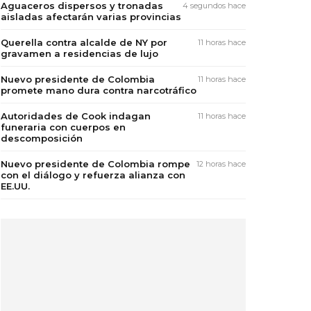
Aguaceros dispersos y tronadas
4 segundos hace
aisladas afectarán varias provincias
Querella contra alcalde de NY por
11 horas hace
gravamen a residencias de lujo
Nuevo presidente de Colombia
11 horas hace
promete mano dura contra narcotráfico
Autoridades de Cook indagan
11 horas hace
funeraria con cuerpos en
descomposición
Nuevo presidente de Colombia rompe
12 horas hace
con el diálogo y refuerza alianza con
EE.UU.